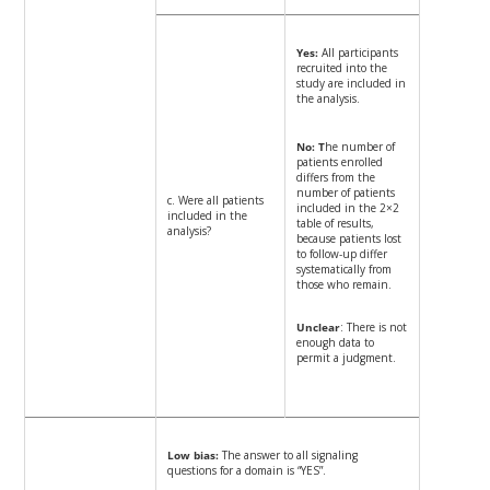
Yes:
All participants
recruited into the
study are included in
the analysis.
No: T
he number of
patients enrolled
differs from the
number of patients
c. Were all patients
included in the 2×2
included in the
table of results,
analysis?
because patients lost
to follow-up differ
systematically from
those who remain.
Unclear
: There is not
enough data to
permit a judgment.
Low bias:
The answer to all signaling
questions for a domain is “YES”.