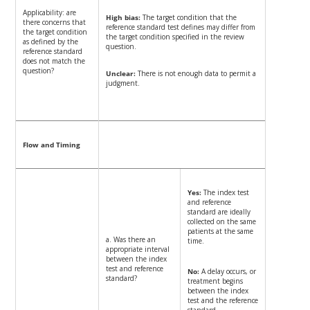
Applicability: are
High bias:
The target condition that the
there concerns that
reference standard test defines may differ from
the target condition
the target condition specified in the review
as defined by the
question.
reference standard
does not match the
question?
Unclear:
There is not enough data to permit a
judgment.
Flow and Timing
Yes:
The index test
and reference
standard are ideally
collected on the same
patients at the same
a. Was there an
time.
appropriate interval
between the index
test and reference
No:
A delay occurs, or
standard?
treatment begins
between the index
test and the reference
standard.