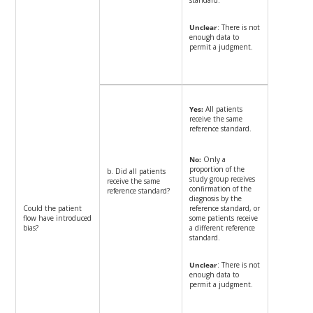
Unclear
: There is not
enough data to
permit a judgment.
Yes:
All patients
receive the same
reference standard.
No:
Only a
proportion of the
b. Did all patients
study group receives
receive the same
confirmation of the
reference standard?
diagnosis by the
Could the patient
reference standard, or
flow have introduced
some patients receive
bias?
a different reference
standard.
Unclear
: There is not
enough data to
permit a judgment.