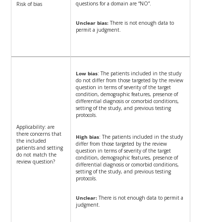
questions for a domain are “NO”.
Risk of bias
Unclear bias:
There is not enough data to
permit a judgment.
Low bias
: The patients included in the study
do not differ from those targeted by the review
question in terms of severity of the target
condition, demographic features, presence of
differential diagnosis or comorbid conditions,
setting of the study, and previous testing
protocols.
Applicability: are
there concerns that
High bias
: The patients included in the study
the included
differ from those targeted by the review
patients and setting
question in terms of severity of the target
do not match the
condition, demographic features, presence of
review question?
differential diagnosis or comorbid conditions,
setting of the study, and previous testing
protocols.
Unclear:
There is not enough data to permit a
judgment.