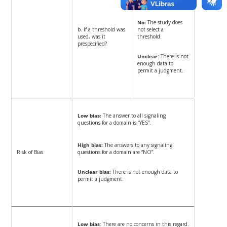
No:
The study does
b. If a threshold was
not select a
used, was it
threshold.
prespecified?
Unclear
: There is not
enough data to
permit a judgment.
Low bias:
The answer to all signaling
questions for a domain is “YES”.
High bias:
The answers to any signaling
Risk of Bias
questions for a domain are “NO”.
Unclear bias:
There is not enough data to
permit a judgment.
Low bias
: There are no concerns in this regard.