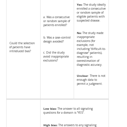
Yes:
The study ideally
enrolled a consecutive
or random sample of
eligible patients with
a. Was a consecutive
suspected disease.
or random sample of
patients enrolled?
No:
The study made
inappropriate
b. Was a case–control
exclusions (for
design avoided?
Could the selection
example, not
of patients have
including “difficult-to-
introduced bias?
c. Did the study
diagnose” patients),
avoid inappropriate
resulting in
exclusions?
overestimation of
diagnostic accuracy.
Unclear
: There is not
enough data to
permit a judgment.
Low bias:
The answer to all signaling
questions for a domain is “YES”.
High bias:
The answers to any signaling