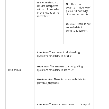
reference standard
No:
There is a
results interpreted
potential influence of
without knowledge
previous knowledge
of the results of the
of index test results.
index test?
Unclear
: There is not
enough data to
permit a judgment.
Low bias:
The answer to all signaling
questions for a domain is “YES”.
High bias:
The answers to any signaling
Risk of bias
questions for a domain are “NO”.
Unclear bias:
There is not enough data to
permit a judgment.
Low bias:
There are no concerns in this regard.