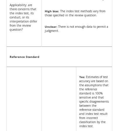
Applicability: are
there concerns that
High bias
: The index test methods vary from
the index test, its
those specified in the review question.
conduct, or its
interpretation differ
from the review
Unclear:
There is not enough data to permit a
question?
judgment.
Reference Standard
Yes:
Estimates of test
accuracy are based on
the assumptions that
the reference
standard is 100%
sensitive and that
specific disagreements
between the
reference standard
and index test result
from incorrect
classification by the
index test.