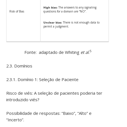
High bias:
The answers to any signaling
Risk of Bias
questions for a domain are “NO”.
Unclear bias:
There is not enough data to
permit a judgment.
5
Fonte: adaptado de Whiting
et al
.
2.3. Domínios
2.3.1. Domínio 1: Seleção de Paciente
Risco de viés: A seleção de pacientes poderia ter
introduzido viés?
Possibilidade de respostas: “Baixo”, “Alto” e
“Incerto”.