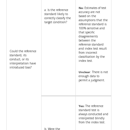
No:
Estimates of test
a. Is the reference
accuracy are not
standard likely to
based on the
correctly classify the
assumptions that the
target condition?
reference standard is
100% sensitive and
that specific
disagreements
between the
reference standard
and index test result
Could the reference
from incorrect
standard, its
classification by the
conduct, or its
index test.
interpretation have
introduced bias?
Unclear
: There is not
enough data to
permit a judgment.
Yes:
The reference
standard test is
always conducted and
interpreted blindly
from the index test.
b. Were the