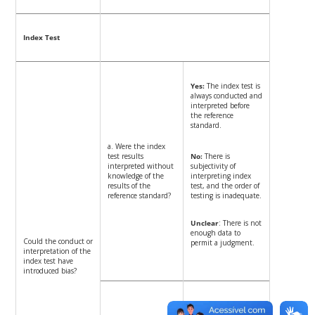
Index Test
Yes:
The index test is
always conducted and
interpreted before
the reference
standard.
a. Were the index
test results
No:
There is
interpreted without
subjectivity of
knowledge of the
interpreting index
results of the
test, and the order of
reference standard?
testing is inadequate.
Unclear
: There is not
enough data to
Could the conduct or
permit a judgment.
interpretation of the
index test have
introduced bias?
Yes:
The study selects
a threshold.