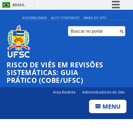
BRASIL
Simplifique!
ACESSIBILIDADE
ALTO CONTRASTE
MAPA DO SITE
Comunica BR
Participe
Acesso à informação
Legislação
RISCO DE VIÉS EM REVISÕES
Canais
SISTEMÁTICAS: GUIA
PRÁTICO (COBE/UFSC)
Área Restrita
Administradores do Site
MENU