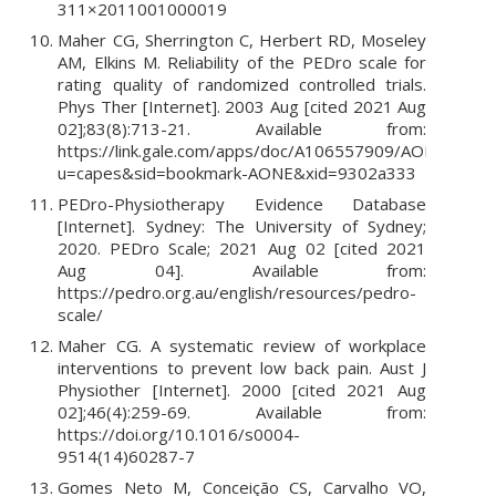
311×2011001000019
Maher CG, Sherrington C, Herbert RD, Moseley
AM, Elkins M. Reliability of the PEDro scale for
rating quality of randomized controlled trials.
Phys Ther [Internet]. 2003 Aug [cited 2021 Aug
02];83(8):713-21. Available from:
https://link.gale.com/apps/doc/A106557909/AONE?
u=capes&sid=bookmark-AONE&xid=9302a333
PEDro-Physiotherapy Evidence Database
[Internet]. Sydney: The University of Sydney;
2020. PEDro Scale; 2021 Aug 02 [cited 2021
Aug 04]. Available from:
https://pedro.org.au/english/resources/pedro-
scale/
Maher CG. A systematic review of workplace
interventions to prevent low back pain. Aust J
Physiother [Internet]. 2000 [cited 2021 Aug
02];46(4):259-69. Available from:
https://doi.org/10.1016/s0004-
9514(14)60287-7
Gomes Neto M, Conceição CS, Carvalho VO,