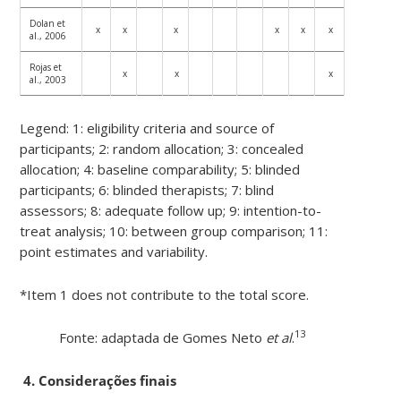
Dolan et
x
x
x
x
x
x
x
6
al., 2006
Rojas et
x
x
x
x
4
al., 2003
Legend: 1: eligibility criteria and source of
participants; 2: random allocation; 3: concealed
allocation; 4: baseline comparability; 5: blinded
participants; 6: blinded therapists; 7: blind
assessors; 8: adequate follow up; 9: intention-to-
treat analysis; 10: between group comparison; 11:
point estimates and variability.
*Item 1 does not contribute to the total score.
13
Fonte: adaptada de Gomes Neto
et al
.
4.
Considerações finais