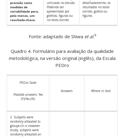
precisão como
utilizada no estudo.
detalhadamente, os
medidas de
Podendo ser
resultados no texto
variabilidade para,
apresentado por
corrido, gráfico ou
pelo menos, um
gráficos, figuras ou
figuras.
resultado-chave.
no texto corrido.
9
Fonte: adaptado de Shiwa
et al
.
Quadro 4. Formulário para avaliação da qualidade
metodológica, na versão original (inglês), da Escala
PEDro
PEDro Scale
Answers
Where in text
Possible answers: Yes
(Y)/No (N)
2. Subjects were
randomly allocated to
groups (in a crossover
study, subjects were
randomly allocated an