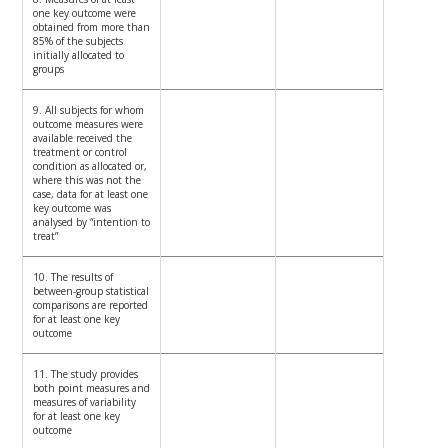
one key outcome were
obtained from more than
85% of the subjects
initially allocated to
groups
9. All subjects for whom
outcome measures were
available received the
treatment or control
condition as allocated or,
where this was not the
case, data for at least one
key outcome was
analysed by “intention to
treat”
10. The results of
between-group statistical
comparisons are reported
for at least one key
outcome
11. The study provides
both point measures and
measures of variability
for at least one key
outcome