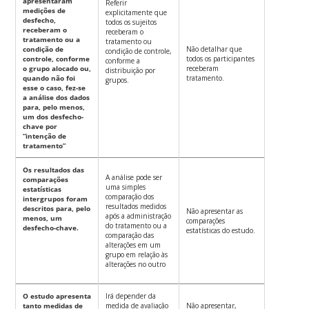
apresentaram
Referir
medições de
explicitamente que
desfecho,
todos os sujeitos
receberam o
receberam o
tratamento ou a
tratamento ou
condição de
Não detalhar que
condição de controle,
controle, conforme
todos os participantes
conforme a
o grupo alocado ou,
receberam
distribuição por
quando não foi
tratamento.
grupos.
esse o caso, fez-se
a análise dos dados
para, pelo menos,
um dos desfecho-
chave por
“intenção de
tratamento”
Os resultados das
A análise pode ser
comparações
uma simples
estatísticas
comparação dos
intergrupos foram
resultados medidos
descritos para, pelo
Não apresentar as
após a administração
menos, um
comparações
do tratamento ou a
desfecho-chave.
estatísticas do estudo.
comparação das
alterações em um
grupo em relação às
alterações no outro
O estudo apresenta
Irá depender da
tanto medidas de
medida de avaliação
Não apresentar,