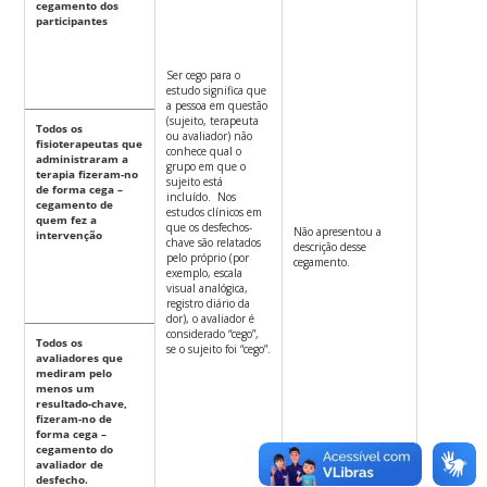
cegamento dos
participantes
Ser cego para o
estudo significa que
a pessoa em questão
(sujeito, terapeuta
Todos os
ou avaliador) não
fisioterapeutas que
conhece qual o
administraram a
grupo em que o
terapia fizeram-no
sujeito está
de forma cega –
incluído. Nos
cegamento de
estudos clínicos em
quem fez a
que os desfechos-
Não apresentou a
intervenção
chave são relatados
descrição desse
pelo próprio (por
cegamento.
exemplo, escala
visual analógica,
registro diário da
dor), o avaliador é
considerado “cego”,
Todos os
se o sujeito foi “cego”.
avaliadores que
mediram pelo
menos um
resultado-chave,
fizeram-no de
forma cega –
cegamento do
avaliador de
desfecho.