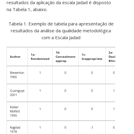
resultados da aplicação da escala Jadad é disposto
na Tabela 1, abaixo.
Tabela 1. Exemplo de tabela para apresentação de
resultados da análise da qualidade metodológica
com a Escala Jadad
1b-
2a-
1a-
1c-
2b-
Author
Concealment
Double
Randomized
Inappropriate
Appro
approp.
Blind
Brewerton
1
0
0
0
1966
Guanguye
1
0
0
1
2001
Klaber
1
0
0
1
Moffett
1990
Kogstad
1
0
-1
0
1978