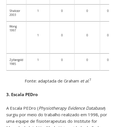
Shakoor
1
0
0
0
2003
Wong
1997
1
0
0
0
Zylbergold
1
0
0
0
1985
7
Fonte: adaptada de Graham
et al
.
3. Escala PEDro
A Escala PEDro (
Physiotherapy Evidence Database
)
surgiu por meio do trabalho realizado em 1998, por
uma equipe de fisioterapeutas do Institute for