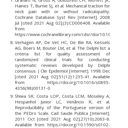
Haines T, Burnie SJ, et al. Mechanical traction for
neck pain with or without radiculopathy.
Cochrane Database Syst Rev [Internet]. 2008
Jul [cited 2021 Aug 02];(3):CD006408. Available
from:
https://www.cochranelibrary.com/cdsr/doi/10.1002/146
Verhagen AP, De Vet HC, De Bie RA, Kessels
AG, Boers M, Bouter LM, et al. The Delphi list: a
criteria list for quality assessment of
randomized clinical trials for conducting
systematic reviews developed by Delphi
consensus. J Clin Epidemiol [Internet]. 1998 Dec
[cited 2021 Aug 02];51(12):1235-41. Available
from: https://doi.org/10.1016/s0895-
4356(98)00131-0
Shiwa SR, Costa LOP, Costa LCM, Moseley A,
Hespanhol Junior LC, Venâncio R, et al.
Reproducibility of the Portuguese version of
the PEDro Scale. Cad Saude Publica [Internet].
2011 Oct [cited 2021 Aug 02];27(10):2063-8.
Available from: https://doi.org/10.1590/s0102-