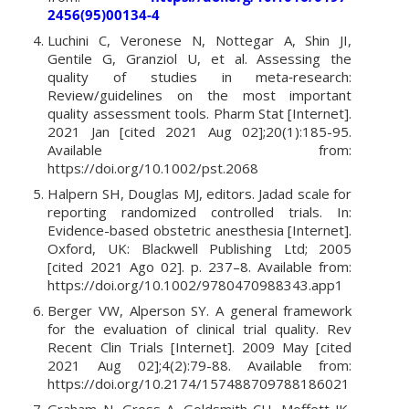
2456(95)00134-4
Luchini C, Veronese N, Nottegar A, Shin JI,
Gentile G, Granziol U, et al. Assessing the
quality of studies in meta‐research:
Review/guidelines on the most important
quality assessment tools. Pharm Stat [Internet].
2021 Jan [cited 2021 Aug 02];20(1):185-95.
Available from:
https://doi.org/10.1002/pst.2068
Halpern SH, Douglas MJ, editors. Jadad scale for
reporting randomized controlled trials. In:
Evidence-based obstetric anesthesia [Internet].
Oxford, UK: Blackwell Publishing Ltd; 2005
[cited 2021 Ago 02]. p. 237–8. Available from:
https://doi.org/10.1002/9780470988343.app1
Berger VW, Alperson SY. A general framework
for the evaluation of clinical trial quality. Rev
Recent Clin Trials [Internet]. 2009 May [cited
2021 Aug 02];4(2):79-88. Available from:
https://doi.org/10.2174/157488709788186021
Graham N, Gross A, Goldsmith CH, Moffett JK,