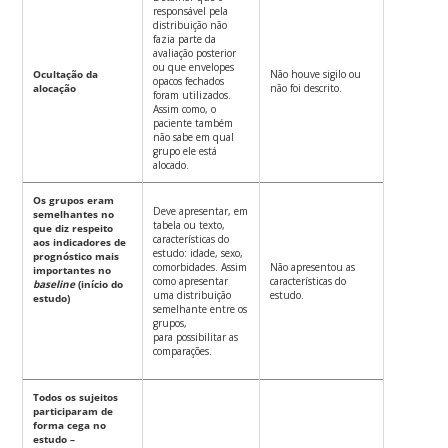
responsável pela
distribuição não
fazia parte da
avaliação posterior
ou que envelopes
Ocultação da
Não houve sigilo ou
opacos fechados
alocação
não foi descrito.
foram utilizados.
Assim como, o
paciente também
não sabe em qual
grupo ele está
alocado.
Os grupos eram
Deve apresentar, em
semelhantes no
tabela ou texto,
que diz respeito
características do
aos indicadores de
estudo: idade, sexo,
prognóstico mais
comorbidades. Assim
Não apresentou as
importantes no
como apresentar
características do
baseline
(início do
uma distribuição
estudo.
estudo)
semelhante entre os
grupos,
para possibilitar as
comparações.
Todos os sujeitos
participaram de
forma cega no
estudo –