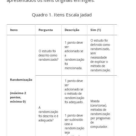
Quadro 1. Itens Escala Jadad
Itens
Pergunta
Descrição
Sim (1)
Não (0)
O estudo foi
1 ponto deve
definido como
Não foi citad
ser
randomizado,
em parte
O estudo foi
adicionado se
sem
alguma do
descrito como
a
necessidade
texto que o
randomizado?
randomização
de explicar o
artigo foi
foi
método de
randomizado
mencionada.
randomização.
Randomização
1 ponto deve
ser
adicionado se
(máximo 2
o método de
pontos,
randomização
Data de
Moeda
mínimo 0)
foi adequado.
nascimento,
(cara/coroa),
A
data de
métodos de
randomização
admissão,
randomização
1 ponto deve
foi descrita e é
número de
por programas
ser subtraído
adequada?
hospitais, dia
de
caso a
da semana o
computador.
randomização
alternância.
seja