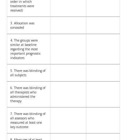
order in which
treatments were
received)
3. Allocation was
concealed
4. The groups were
similar at baseline
regarding the most
important prognostic
indicators
5. There was blinding of
all subjects
6. There was blinding of
all therapists who
administered the
therapy
7. There was blinding of
all assessors who
measured at least one
key outcome
8. Measures of at least