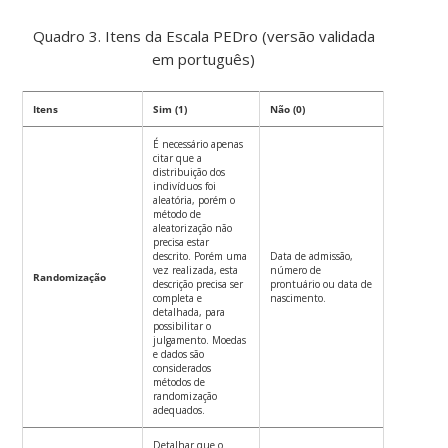
Quadro 3. Itens da Escala PEDro (versão validada
em português)
Itens
Sim (1)
Não (0)
É necessário apenas
citar que a
distribuição dos
indivíduos foi
aleatória, porém o
método de
aleatorização não
precisa estar
descrito. Porém uma
Data de admissão,
vez realizada, esta
número de
Randomização
descrição precisa ser
prontuário ou data de
completa e
nascimento.
detalhada, para
possibilitar o
julgamento. Moedas
e dados são
considerados
métodos de
randomização
adequados.
Detalhar que o