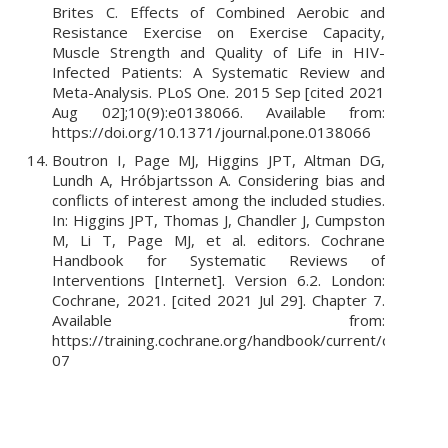
Brites C. Effects of Combined Aerobic and
Resistance Exercise on Exercise Capacity,
Muscle Strength and Quality of Life in HIV-
Infected Patients: A Systematic Review and
Meta-Analysis. PLoS One. 2015 Sep [cited 2021
Aug 02];10(9):e0138066. Available from:
https://doi.org/10.1371/journal.pone.0138066
Boutron I, Page MJ, Higgins JPT, Altman DG,
Lundh A, Hróbjartsson A. Considering bias and
conflicts of interest among the included studies.
In: Higgins JPT, Thomas J, Chandler J, Cumpston
M, Li T, Page MJ, et al. editors. Cochrane
Handbook for Systematic Reviews of
Interventions [Internet]. Version 6.2. London:
Cochrane, 2021. [cited 2021 Jul 29]. Chapter 7.
Available from:
https://training.cochrane.org/handbook/current/chapter-
07