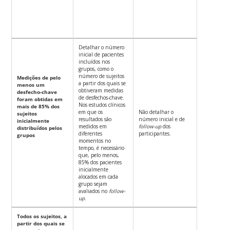
Detalhar o número
inicial de pacientes
incluídos nos
grupos, como o
número de sujeitos
Medições de pelo
a partir dos quais se
menos um
obtiveram medidas
desfecho-chave
de desfechos-chave.
foram obtidas em
Nos estudos clínicos
mais de 85% dos
em que os
Não detalhar o
sujeitos
resultados são
número inicial e de
inicialmente
medidos em
follow-up
dos
distribuídos pelos
diferentes
participantes.
grupos
momentos no
tempo, é necessário
que, pelo menos,
85% dos pacientes
inicialmente
alocados em cada
grupo sejam
avaliados no
follow-
up
.
Todos os sujeitos, a
partir dos quais se