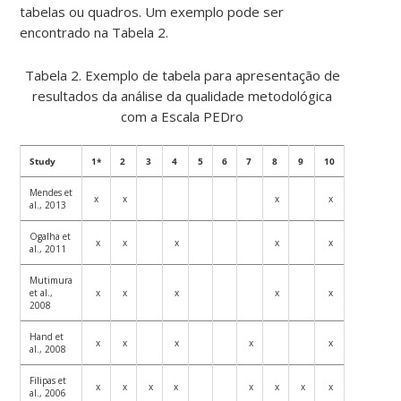
tabelas ou quadros. Um exemplo pode ser
encontrado na Tabela 2.
Tabela 2. Exemplo de tabela para apresentação de
resultados da análise da qualidade metodológica
com a Escala PEDro
Study
1*
2
3
4
5
6
7
8
9
10
11
Tot
Mendes et
x
x
x
x
x
4
al., 2013
Ogalha et
x
x
x
x
x
x
5
al., 2011
Mutimura
et al.,
x
x
x
x
x
x
5
2008
Hand et
x
x
x
x
x
x
5
al., 2008
Filipas et
x
x
x
x
x
x
x
x
x
8
al., 2006