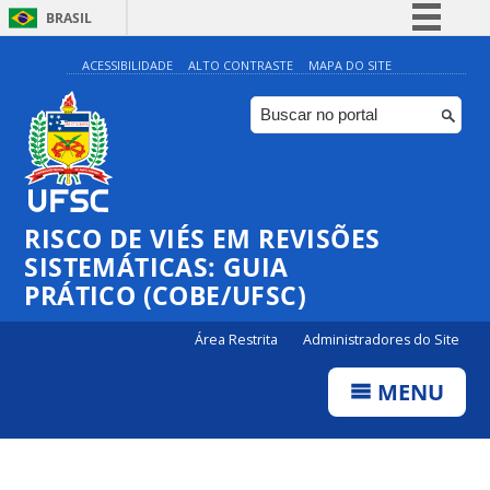
BRASIL
Simplifique!
ACESSIBILIDADE
ALTO CONTRASTE
MAPA DO SITE
Comunica BR
Participe
Acesso à informação
Legislação
RISCO DE VIÉS EM REVISÕES
Canais
SISTEMÁTICAS: GUIA
PRÁTICO (COBE/UFSC)
Área Restrita
Administradores do Site
MENU