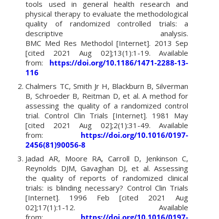
tools used in general health research and
physical therapy to evaluate the methodological
quality of randomized controlled trials: a
descriptive analysis.
BMC Med Res Methodol [Internet]. 2013 Sep
[cited 2021 Aug 02];13(1):1-19. Available
from:
https://doi.org/10.1186/1471-2288-13-
116
Chalmers TC, Smith Jr H, Blackburn B, Silverman
B, Schroeder B, Reitman D, et al. A method for
assessing the quality of a randomized control
trial. Control Clin Trials [Internet]. 1981 May
[cited 2021 Aug 02];2(1):31-49. Available
from:
https://doi.org/10.1016/0197-
2456(81)90056-8
Jadad AR, Moore RA, Carroll D, Jenkinson C,
Reynolds DJM, Gavaghan DJ, et al. Assessing
the quality of reports of randomized clinical
trials: is blinding necessary? Control Clin Trials
[Internet]. 1996 Feb [cited 2021 Aug
02];17(1):1-12. Available
from:
https://doi.org/10.1016/0197-