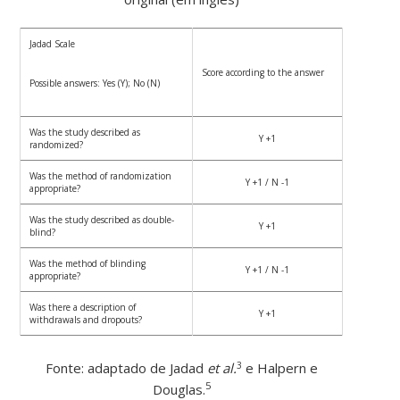
Jadad Scale
Score according to the answer
Possible answers: Yes (Y); No (N)
Was the study described as
Y +1
randomized?
Was the method of randomization
Y +1 / N -1
appropriate?
Was the study described as double-
Y +1
blind?
Was the method of blinding
Y +1 / N -1
appropriate?
Was there a description of
Y +1
withdrawals and dropouts?
Fonte: adaptado de Jadad
et al.
e Halpern e
3
5
Douglas.