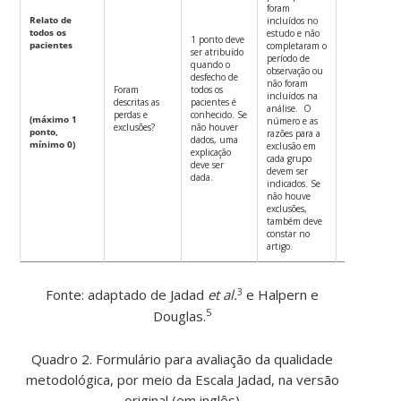
foram
Relato de
incluídos no
todos os
estudo e não
1 ponto deve
pacientes
completaram o
ser atribuído
período de
quando o
observação ou
desfecho de
não foram
Foram
todos os
incluídos na
Não realizou
descritas as
pacientes é
análise. O
esse
perdas e
conhecido. Se
(máximo 1
número e as
detalhament
exclusões?
não houver
ponto,
razões para a
dados, uma
mínimo 0)
exclusão em
explicação
cada grupo
deve ser
devem ser
dada.
indicados. Se
não houve
exclusões,
também deve
constar no
artigo.
Fonte: adaptado de Jadad
et al.
e Halpern e
3
5
Douglas.
Quadro 2. Formulário para avaliação da qualidade
metodológica, por meio da Escala Jadad, na versão
original (em inglês)