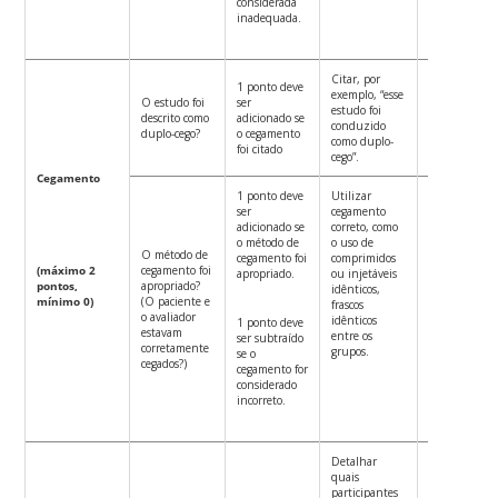
considerada
inadequada.
Citar, por
1 ponto deve
exemplo, “esse
O estudo foi
ser
estudo foi
Não
descrito como
adicionado se
conduzido
descreveu.
duplo-cego?
o cegamento
como duplo-
foi citado
cego”.
Cegamento
1 ponto deve
Utilizar
ser
cegamento
adicionado se
correto, como
o método de
o uso de
O método de
cegamento foi
comprimidos
(máximo 2
cegamento foi
apropriado.
ou injetáveis ​​
pontos,
apropriado?
idênticos,
mínimo 0)
(O paciente e
Cegamento
frascos
o avaliador
incompleto.
idênticos
1 ponto deve
estavam
entre os
ser subtraído
corretamente
grupos.
se o
cegados?)
cegamento for
considerado
incorreto.
Detalhar
quais
participantes