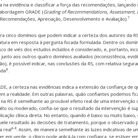
a na evidência e classificar a força das recomendações, lançando
a a abordagem GRADE (
Grading of Recommendations, Assessment,
7
e Recomendações, Apreciação, Desenvolvimento e Avaliação).
 cinco domínios que podem indicar a certeza dos autores da RS
ratura em resposta à pergunta focada formulada. Dentre os domín
o de viés dos estudos incluídos é considerado, e, portanto, inc
 junto aos outros quatro domínios avaliados (inconsistência, evidê
ão), é possível indicar, nas conclusões da RS, com relativa segura
8
ada
.
, a certeza nas evidências indica a extensão da confiança de q
em a realidade. Em outras palavras, quão confiantes podemos fic
a na RS é semelhante ao provável efeito real de uma intervenção 
alto ou moderado, confia-se que o resultado da intervenção é su
plicação clínica direta. No entanto, quando é baixo ou muito baixo,
quele resultado às decisões de tratamento, porque o observado
6-8
a real
. Assim, de maneira semelhante às luzes indicativas de 
ver em verde, o clínico pode aplicá-la com confiança, se estiver 