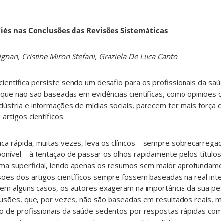
iés nas Conclusões das Revisões Sistemáticas
ignan, Cristine Miron Stefani, Graziela De Luca Canto
 científica persiste sendo um desafio para os profissionais da s
 que não são baseadas em evidências científicas, como opiniões d
dústria e informações de mídias sociais, parecem ter mais força 
rtigos científicos.
nica rápida, muitas vezes, leva os clínicos – sempre sobrecarreg
onível – à tentação de passar os olhos rapidamente pelos títulos
orma superficial, lendo apenas os resumos sem maior aprofundam
usões dos artigos científicos sempre fossem baseadas na real in
, em alguns casos, os autores exageram na importância da sua pe
clusões, que, por vezes, não são baseadas em resultados reais, 
 de profissionais da saúde sedentos por respostas rápidas com