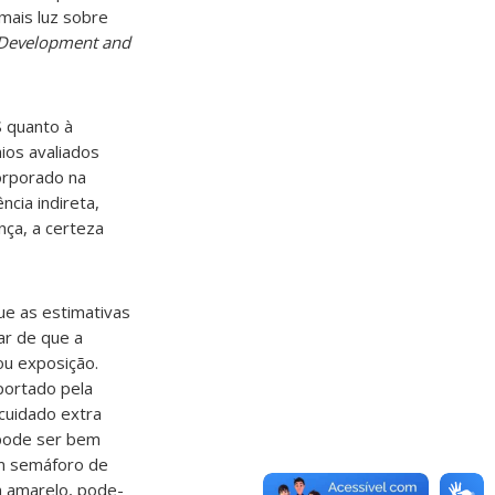
 mais luz sobre
 Development and
 quanto à
ios avaliados
orporado na
ncia indireta,
nça, a certeza
ue as estimativas
ar de que a
ou exposição.
portado pela
 cuidado extra
 pode ser bem
um semáforo de
em amarelo, pode-