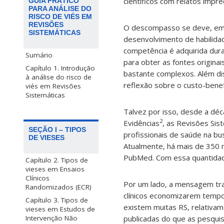
científicos com relatos impre
GUIA PRÁTICO
PARA ANÁLISE DO
RISCO DE VIÉS EM
REVISÕES
O descompasso se deve, em bo
SISTEMÁTICAS
desenvolvimento de habilidade
competência é adquirida dura
Sumário
para obter as fontes origina
Capítulo 1. Introdução
bastante complexos. Além d
à análise do risco de
reflexão sobre o custo-benefíc
viés em Revisões
Sistemáticas
Talvez por isso, desde a dé
2
Evidências
, as Revisões Sis
SEÇÃO I – TIPOS
profissionais de saúde na bu
DE VIESES
Atualmente, há mais de 350 
PubMed. Com essa quantidade 
Capítulo 2. Tipos de
vieses em Ensaios
Clínicos
Por um lado, a mensagem tra
Randomizados (ECR)
clínicos economizarem tempo,
Capítulo 3. Tipos de
existem muitas RS, relativa
vieses em Estudos de
Intervenção Não
publicadas do que as pesquis