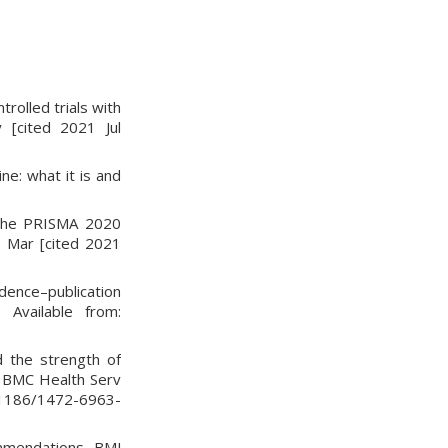
rolled trials with
y [cited 2021 Jul
e: what it is and
 The PRISMA 2020
1 Mar [cited 2021
dence–publication
 Available from:
d the strength of
. BMC Health Serv
10.1186/1472-6963-
ommendations. BMJ