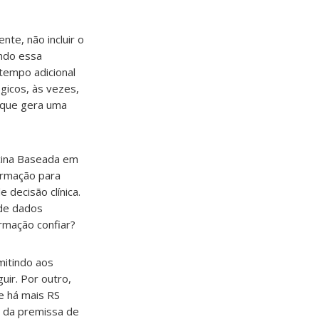
te, não incluir o
ando essa
tempo adicional
gicos, às vezes,
 que gera uma
icina Baseada em
formação para
 decisão clínica.
 de dados
rmação confiar?
mitindo aos
uir. Por outro,
e há mais RS
o da premissa de