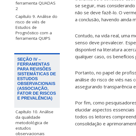
ferramenta QUADAS
se seguir, mas considerando 
2
não se deve fazê-lo. O verm
Capítulo 9. Análise do
a conclusão, havendo ainda m
risco de viés de
Estudos de
Prognóstico com a
Contudo, na vida real, uma me
ferramenta QUIPS
senso deve prevalecer. Espe
disponível na literatura acer
qualquer caso, os benefícios
SEÇÃO IV –
FERRAMENTAS
PARA REVISÕES
Portanto, no papel de profi
SISTEMÁTICAS DE
ESTUDOS
análise do risco de viés na
OBSERVACIONAIS
assegurando transparência e 
(ASSOCIAÇÃO,
FATOR DE RISCOS
E PREVALÊNCIA)
Por fim, como pesquisadores 
elucidar aspectos essenciais
Capítulo 10. Análise
todos os leitores compreend
da qualidade
metodológica de
consolidação e aprimorament
estudos
observacionais