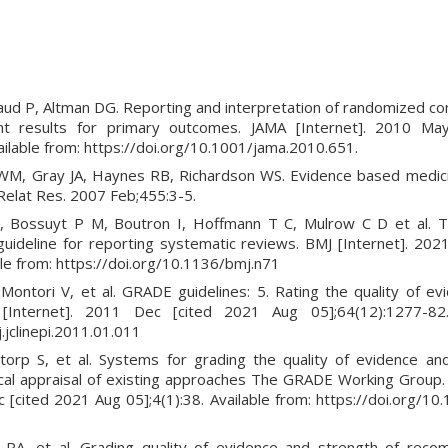
aud P, Altman DG. Reporting and interpretation of randomized cont
icant results for primary outcomes. JAMA [Internet]. 2010 Ma
ilable from: https://doi.org/10.1001/jama.2010.651.
M, Gray JA, Haynes RB, Richardson WS. Evidence based medicin
p Relat Res. 2007 Feb;455:3-5.
E, Bossuyt P M, Boutron I, Hoffmann T C, Mulrow C D et al.
uideline for reporting systematic reviews. BMJ [Internet]. 202
ble from: https://doi.org/10.1136/bmj.n71
ntori V, et al. GRADE guidelines: 5. Rating the quality of evi
l [Internet]. 2011 Dec [cited 2021 Aug 05];64(12):1277-82.
.jclinepi.2011.01.011
ttorp S, et al. Systems for grading the quality of evidence an
ical appraisal of existing approaches The GRADE Working Group
 [cited 2021 Aug 05];4(1):38. Available from: https://doi.org/
s PA, et al. Grading quality of evidence and strength of rec