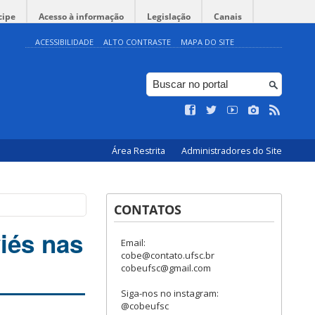
cipe
Acesso à informação
Legislação
Canais
ACESSIBILIDADE
ALTO CONTRASTE
MAPA DO SITE
Área Restrita
Administradores do Site
CONTATOS
viés nas
Email:
cobe@contato.ufsc.br
cobeufsc@gmail.com
Siga-nos no instagram:
@cobeufsc