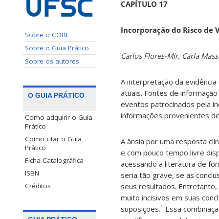
CAPÍTULO 17
Incorporação do Risco de V
Sobre o COBE
Sobre o Guia Prático
Carlos Flores-Mir, Carla Mass
Sobre os autores
A interpretação da evidência
atuais. Fontes de informação
O GUIA PRÁTICO
eventos patrocinados pela in
informações provenientes de a
Como adquirir o Guia
Prático
Como citar o Guia
A ânsia por uma resposta clí
Prático
e com pouco tempo livre disp
Ficha Catalográfica
acessando a literatura de f
ISBN
seria tão grave, se as concl
Créditos
seus resultados. Entretanto
muito incisivos em suas con
1
suposições.
Essa combinação