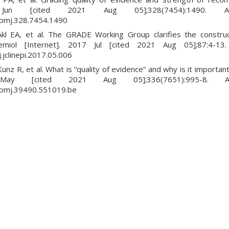
 Jun [cited 2021 Aug 05];328(7454):1490. Ava
/bmj.328.7454.1490
kl EA, et al. The GRADE Working Group clarifies the construc
emiol [Internet]. 2017 Jul [cited 2021 Aug 05];87:4-13.
.jclinepi.2017.05.006
z R, et al. What is “quality of evidence” and why is it important 
 May [cited 2021 Aug 05];336(7651):995-8. Ava
6/bmj.39490.551019.be