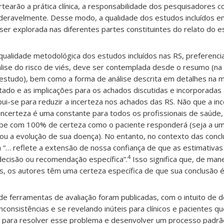
tearão a prática clínica, a responsabilidade dos pesquisadores c
deravelmente. Desse modo, a qualidade dos estudos incluídos 
er explorada nas diferentes partes constituintes do relato do e
 qualidade metodológica dos estudos incluídos nas RS, preferenc
lise do risco de viés, deve ser contemplada desde o resumo (na
 estudo), bem como a forma de análise descrita em detalhes na m
tado e as implicações para os achados discutidas e incorporadas
ui-se para reduzir a incerteza nos achados das RS. Não que a ince
incerteza é uma constante para todos os profissionais de saúde, 
abe com 100% de certeza como o paciente responderá (seja a um
 ou a evolução de sua doença). No entanto, no contexto das conc
ia “… reflete a extensão de nossa confiança de que as estimativa
4
ecisão ou recomendação específica”.
Isso significa que, de mane
, os autores têm uma certeza específica de que sua conclusão é 
e ferramentas de avaliação foram publicadas, com o intuito de def
inconsistências e se revelando inúteis para clínicos e pacientes 
 para resolver esse problema e desenvolver um processo padrã