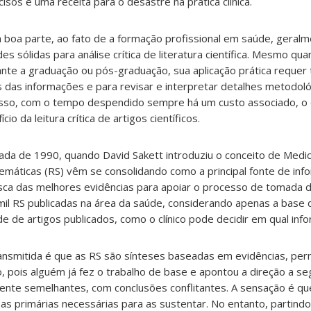
cisos é uma receita para o desastre na prática clínica.
a parte, ao fato de a formação profissional em saúde, geralmen
s sólidas para análise crítica de literatura científica. Mesmo qu
nte a graduação ou pós-graduação, sua aplicação prática requer 
is das informações e para revisar e interpretar detalhes metodoló
isso, com o tempo despendido sempre há um custo associado, o
io da leitura crítica de artigos científicos.
cada de 1990, quando David Sakett introduziu o conceito de Med
temáticas (RS) vêm se consolidando como a principal fonte de in
sca das melhores evidências para apoiar o processo de tomada de
mil RS publicadas na área da saúde, considerando apenas a base
de artigos publicados, como o clínico pode decidir em qual info
nsmitida é que as RS são sínteses baseadas em evidências, per
 pois alguém já fez o trabalho de base e apontou a direção a seg
mente semelhantes, com conclusões conflitantes. A sensação é qu
as primárias necessárias para as sustentar. No entanto, partind