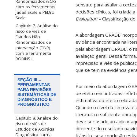
Randomizados (ECR)
sensato para avaliar a certez
com as ferramentas
decisões clínicas, foi criad
Jadad Scale e PEDro
Scale
Evaluation
– Classificação d
Capítulo 7. Análise do
risco de viés de
A abordagem GRADE incorpora
Estudos Não
evidência encontrada na lite
Randomizados de
Intervenção (EINR)
pela abordagem GRADE, o risc
com a ferramenta
avaliação geral. Dessa forma,
ROBINS-I
imprecisão e viés de publicaç
que se tem na evidência ger
SEÇÃO III –
FERRAMENTAS
Por meio da abordagem GRADE
PARA REVISÕES
de efeito encontradas reflet
SISTEMÁTICAS DE
DIAGNÓSTICO E
estimativa do efeito relatad
PROGNÓSTICO
Quando o nível da certeza é 
literatura o suficiente para a
Capítulo 8. Análise do
deve ser usado ao aplicar a
risco de viés de
diferente do resultado na vid
Estudos de Acurácia
Diagnóstica com a
trânsito, se a conclusão esti