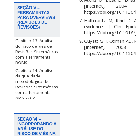
[Internet]. 2004
SEÇÃO V –
https://doi.org/10.1136
FERRAMENTAS
PARA OVERVIEWS
Hultcrantz M, Rind D, A
(REVISÕES DE
evidence. J Clin Epid
REVISÕES)
https://doi.org/10.1016/j
Guyatt GH, Oxman AD, Kun
Capítulo 13. Análise
do risco de viés de
[Internet]. 2008
Revisões Sistemáticas
https://doi.org/10.113
com a ferramenta
ROBIS
Capítulo 14. Análise
da qualidade
metodológica de
Revisões Sistemáticas
com a ferramenta
AMSTAR 2
SEÇÃO VI –
INCORPORANDO A
ANÁLISE DO
RISCO DE VIÉS NA