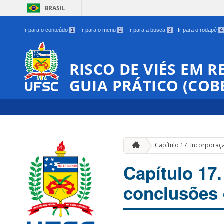
BRASIL
Ir para o conteúdo
1
Ir para o menu
2
Ir para a busca
3
Ir para o rodapé
4
RISCO DE VIÉS EM R
GUIA PRÁTICO (COB
Capítulo 17. Incorporaç
Capítulo 17.
conclusões 