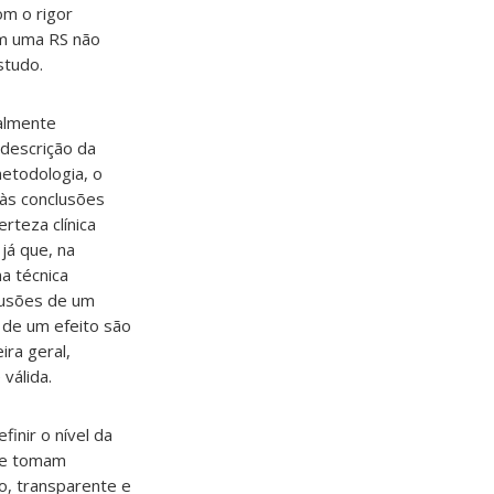
om o rigor
em uma RS não
studo.
ialmente
 descrição da
etodologia, o
 às conclusões
rteza clínica
já que, na
a técnica
lusões de um
s de um efeito são
ira geral,
válida.
inir o nível da
que tomam
o, transparente e