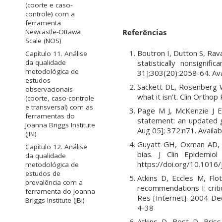
(coorte e caso-
controle) com a
ferramenta
Referências
Newcastle-Ottawa
Scale (NOS)
Boutron I, Dutton S, Rav
Capítulo 11. Análise
statistically nonsignif
da qualidade
metodológica de
31];303(20):2058-64. Ava
estudos
Sackett DL, Rosenberg W
observacionais
what it isn’t. Clin Ortho
(coorte, caso-controle
e transversal) com as
Page M J, McKenzie J 
ferramentas do
statement: an updated g
Joanna Briggs Institute
Aug 05]; 372:n71. Availa
(JBI)
Guyatt GH, Oxman AD, Mo
Capítulo 12. Análise
bias. J Clin Epidemio
da qualidade
https://doi.org/10.1016/j
metodológica de
estudos de
Atkins D, Eccles M, Flo
prevalência com a
recommendations I: crit
ferramenta do Joanna
Res [Internet]. 2004 Dec
Briggs Institute (JBI)
4-38
Atkins D, Best D, Bris