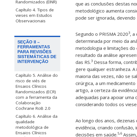
Randomizados (EINR)
que as conclusões destas nor
Capítulo 4. Tipos de
metodológico aumenta consi
vieses em Estudos
pode ser ignorada, devendo s
Observacionais
3
Segundo o PRISMA 2020
, a
determinada por meio da aná
SEÇÃO II –
FERRAMENTAS
metodologia e limitações do
PARA REVISÕES
resultado da análise apresen
SISTEMÁTICAS DE
3
das RS.
Dessa forma, contrib
INTERVENÇÃO
gere qualquer estranheza. A 
Capítulo 5. Análise do
maioria das vezes, não se s
risco de viés de
cirúrgica, a um medicamento
Ensaios Clínicos
artigo, a certeza da evidênc
Randomizados (ECR)
adequadas para apoiar uma d
com a ferramenta da
Colaboração
considerando todos os vieses
Cochrane RoB 2.0
Capítulo 6. Análise da
Ao longo dos anos, dezenas d
qualidade
evidência, criando confusão, 
metodológica de
Ensaios Clínicos
5,6
decisões em saúde.
Assim,