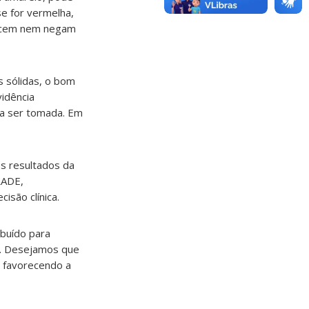
se for vermelha,
recem nem negam
s sólidas, o bom
idência
isa ser tomada. Em
s resultados da
RADE,
isão clínica.
ibuído para
RS. Desejamos que
 favorecendo a