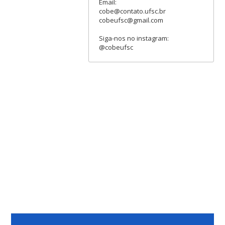
Email:
cobe@contato.ufsc.br
cobeufsc@gmail.com
Siga-nos no instagram:
@cobeufsc