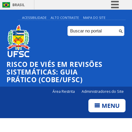
BRASIL
Simplifique!
ACESSIBILIDADE
ALTO CONTRASTE
MAPA DO SITE
Comunica BR
Participe
Acesso à informação
Legislação
RISCO DE VIÉS EM REVISÕES
Canais
SISTEMÁTICAS: GUIA
PRÁTICO (COBE/UFSC)
Área Restrita
Administradores do Site
MENU