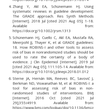
Zhang Y, Akl EA, Schünemann HJ. Using
systematic reviews in guideline development:
The GRADE approach. Res Synth Methods
[Internet]. 2018 Jul [cited 2021 Aug 05]; 1-18.
Available from:
https://doi.org/10.1002/jrsm.1313
Schünemann HJ, Cuello C, Akl EA, Mustafa RA,
Meerpohl JJ, Thayer K, et al. GRADE guidelines:
18. How ROBINS-I and other tools to assess
risk of bias in nonrandomized studies should be
used to rate the certainty of a body of
evidence. J Clin Epidemiol [Internet]. 2019 Jul
[cited 2021 Aug 05]; 111:105-14. Available from:
https://doi.org/10.1016/j.jclinepi.2018.01.012
Sterne JA, Hernán MA, Reeves BC, Savović J,
Berkman ND, Viswanathan M, et al. ROBINS-I: a
tool for assessing risk of bias in non-
randomised studies of interventions. BMJ
[Internet]. 2016 Oct [cited 2021 Jul
29];355:i4919. Available from:
https://www.bmj.com/lookup/doi/10.1136/bmj.i4919