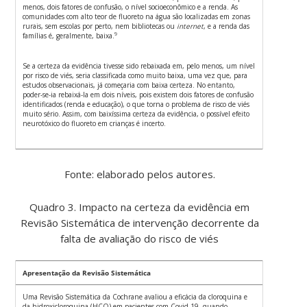
menos, dois fatores de confusão, o nível socioeconômico e a renda. As
comunidades com alto teor de fluoreto na água são localizadas em zonas
rurais, sem escolas por perto, nem bibliotecas ou
internet
, e a renda das
9
famílias é, geralmente, baixa.
Se a certeza da evidência tivesse sido rebaixada em, pelo menos, um nível
por risco de viés, seria classificada como muito baixa, uma vez que, para
estudos observacionais, já começaria com baixa certeza. No entanto,
poder-se-ia rebaixá-la em dois níveis, pois existem dois fatores de confusão
identificados (renda e educação), o que torna o problema de risco de viés
muito sério. Assim, com baixíssima certeza da evidência, o possível efeito
neurotóxico do fluoreto em crianças é incerto.
Fonte: elaborado pelos autores.
Quadro 3. Impacto na certeza da evidência em
Revisão Sistemática de intervenção decorrente da
falta de avaliação do risco de viés
Apresentação da Revisão Sistemática
Uma Revisão Sistemática da Cochrane avaliou a eficácia da cloroquina e
da hidroxicloroquina (HCQ) em pacientes com Covid-19, quando