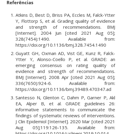
Referências
Atkins D, Best D, Briss PA, Eccles M, Falck-Ytter
Y, Flottorp S, et al. Grading quality of evidence
and strength of recommendations. BMJ
[Internet]. 2004 Jun [cited 2021 Aug 05];
328(7454):1490. Available from:
https://doi.org/10.1136/bmj.328.7454.1490
Guyatt GH, Oxman AD, Vist GE, Kunz R, Falck-
Ytter Y, Alonso-Coello P, et al. GRADE: an
emerging consensus on rating quality of
evidence and strength of recommendations.
BMJ [Internet]. 2008 Apr [cited 2021 Aug 05];
336(7650):924-6. Available from:
https://doi.org/10.1136/bmj.39489.470347.ad
Santesso N, Glenton C, Dahm P, Garner P, Akl
EA, Alper B, et al. GRADE guidelines 26:
informative statements to communicate the
findings of systematic reviews of interventions.
J Clin Epidemiol [Internet]. 2020 Mar [cited 2021
Aug 05];119:126-135. Available from:
https://doi.org/10.1016/j.jclinepi.2019.10.014