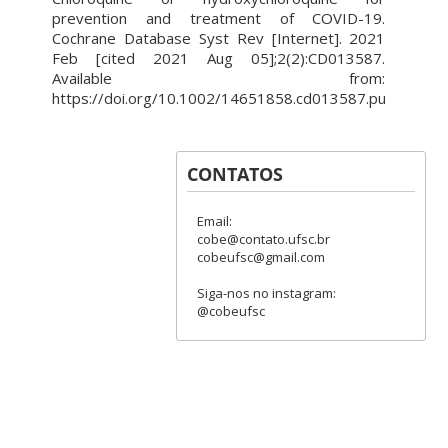
prevention and treatment of COVID-19.
Cochrane Database Syst Rev [Internet]. 2021
Feb [cited 2021 Aug 05];2(2):CD013587.
Available from:
https://doi.org/10.1002/14651858.cd013587.pub2
CONTATOS
Email:
cobe@contato.ufsc.br
cobeufsc@gmail.com
Siga-nos no instagram:
@cobeufsc