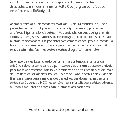
não detectaram cointervenções, as quais poderiam ser facilmente
detectadas com a nova ferramenta RoB 2.0 ou julgadas como “outros
vieses” na escala RoB original.
Ademais, tabelas suplementares mostram 12 de 14 estudos incluindo
pacientes com algum tipo de comorbidade (por exemplo, problemas
cardíacos, hipertensão, diabetes, HIV, obesidade, câncer, doenças renais
crônicas, doenças respiratórias ou neurológicas). Dois outros estudos não
relatam comorbidades. Os pacientes com comorbidades, provavelmente, já
faziam uso sistêmico de outras drogas antes de contraírem o Covid-19,
sendo assim, eles foram expostos a outras drogas (cointervenção).
Se o risco de viés fosse julgado de forma mais criteriosa, a certeza da
evidência deveria ser rebaixada por risco de viés em um ou até dois níveis
para todos os desfechos, pois havia problemas de alto risco de viés em mais
de um item da ferramenta RoB da Cochrane. Logo, a certeza da evidência
final seria baixa para a maioria dos desfechos. Sendo assim, não se tem
certeza se é apenas a HCQ responsável pela mortalidade e efeitos adversos
ou todo o coquetel de drogas administradas aos pacientes.
Fonte: elaborado pelos autores.