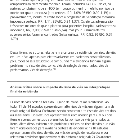
comparados ao tratamento controle. Foram incluídos 14 ECR. Neles, os
autores concluíram que a HCQ tem pouco ou nenhum efeito no risco de
morte por qualquer causa (alta certeza, RR: 1,09; 95%IC: 0,99-1.19) e,
provavelmente, nenhum efeito sobre a progressão da ventilação mecânica
(moderada certeza, RR: 1,11; 95%IC: 0,91-1,37). Os efeitos adversos são
três vezes maiores do que o placebo para pacientes hospitalizados (certeza
moderada, RR; 2,90; 95%IC: 1,49-5,64), mas pouquíssimos efeitos
adversos sérios foram encontrados (baixa certeza, RR: 0,82; 95%IC: 0,37-
1,79).
Dessa forma, os autores rebaixaram a certeza da evidência por risco de viés
em um nível apenas para efeitos adversos em pacientes hospitalizados,
pois, todos os seis estudos que compunham a evidência tinham algum
problema no risco de viés, como: viés de seleção de resultados, viés de
10
performance, viés de detecção.
Análise crítica sobre o impacto do risco de viés na interpretação
final da evidência
O risco de viés poderia ter sido julgado de maneira mais criteriosa. Ao
todo, 11 de 14 estudos apresentavam alto risco de viés em algum item da
escala original RoB da Cochrane, sendo nove com alto risco de viés em dois
ou mais itens. Dois estudos apresentavam risco incerto para um ou dois
itens e apenas um estudo apresentou baixo risco de viés para todos os
itens. Além disso, existem dois problemas críticos no risco de viés que não
foram considerados para avaliar a certeza da evidência: 1) 10 estudos
apresentaram alto risco de viés por viés de seleção de resultados e por
relatarem desfechos que desviavam do protocolo original; 2) Os autores