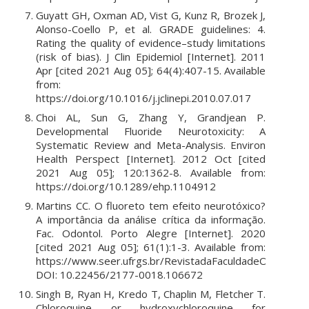
Guyatt GH, Oxman AD, Vist G, Kunz R, Brozek J,
Alonso-Coello P, et al. GRADE guidelines: 4.
Rating the quality of evidence–study limitations
(risk of bias). J Clin Epidemiol [Internet]. 2011
Apr [cited 2021 Aug 05]; 64(4):407-15. Available
from:
https://doi.org/10.1016/j.jclinepi.2010.07.017
Choi AL, Sun G, Zhang Y, Grandjean P.
Developmental Fluoride Neurotoxicity: A
Systematic Review and Meta-Analysis. Environ
Health Perspect [Internet]. 2012 Oct [cited
2021 Aug 05]; 120:1362-8. Available from:
https://doi.org/10.1289/ehp.1104912
Martins CC. O fluoreto tem efeito neurotóxico?
A importância da análise crítica da informação.
Fac. Odontol. Porto Alegre [Internet]. 2020
[cited 2021 Aug 05]; 61(1):1-3. Available from:
https://www.seer.ufrgs.br/RevistadaFaculdadeOdontolog
DOI: 10.22456/2177-0018.106672
Singh B, Ryan H, Kredo T, Chaplin M, Fletcher T.
Chloroquine or hydroxychloroquine for