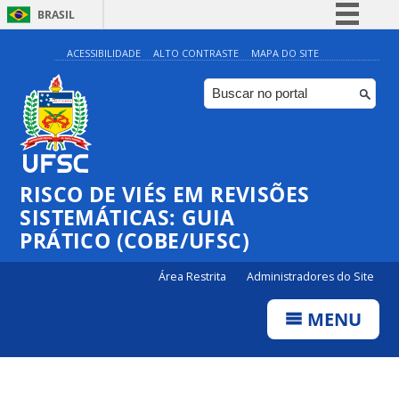
BRASIL
Simplifique!
ACESSIBILIDADE
ALTO CONTRASTE
MAPA DO SITE
Comunica BR
Participe
Acesso à informação
Legislação
RISCO DE VIÉS EM REVISÕES
Canais
SISTEMÁTICAS: GUIA
PRÁTICO (COBE/UFSC)
Área Restrita
Administradores do Site
MENU