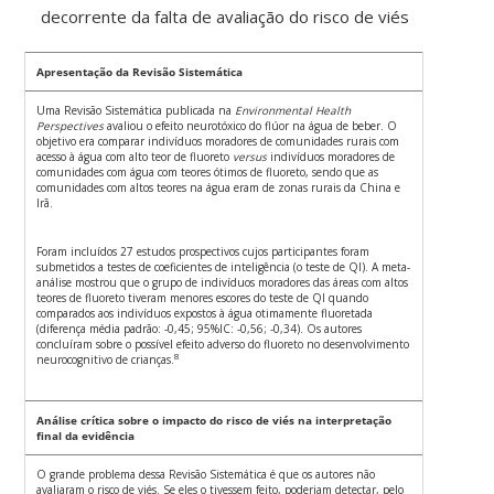
decorrente da falta de avaliação do risco de viés
Apresentação da Revisão Sistemática
Uma Revisão Sistemática publicada na
Environmental Health
Perspectives
avaliou o efeito neurotóxico do flúor na água de beber. O
objetivo era comparar indivíduos moradores de comunidades rurais com
acesso à água com alto teor de fluoreto
versus
indivíduos moradores de
comunidades com água com teores ótimos de fluoreto, sendo que as
comunidades com altos teores na água eram de zonas rurais da China e
Irã.
Foram incluídos 27 estudos prospectivos cujos participantes foram
submetidos a testes de coeficientes de inteligência (o teste de QI). A meta-
análise mostrou que o grupo de indivíduos moradores das áreas com altos
teores de fluoreto tiveram menores escores do teste de QI quando
comparados aos indivíduos expostos à água otimamente fluoretada
(diferença média padrão: -0,45; 95%IC: -0,56; -0,34). Os autores
concluíram sobre o possível efeito adverso do fluoreto no desenvolvimento
8
neurocognitivo de crianças.
Análise crítica sobre o impacto do risco de viés na interpretação
final da evidência
O grande problema dessa Revisão Sistemática é que os autores não
avaliaram o risco de viés. Se eles o tivessem feito, poderiam detectar, pelo